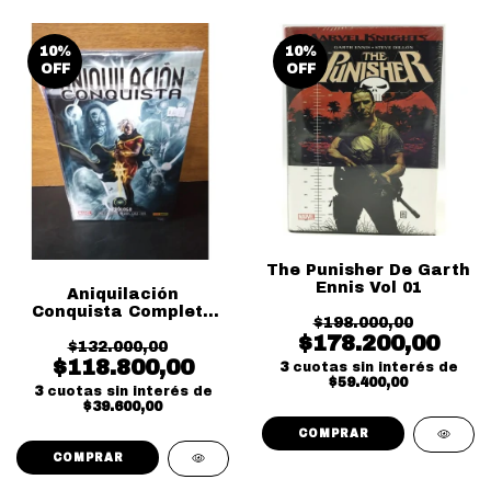
10
%
10
%
OFF
OFF
The Punisher De Garth
Ennis Vol 01
Aniquilación
Conquista Completo
$198.000,00
Pack
$178.200,00
$132.000,00
$118.800,00
3
cuotas sin interés de
$59.400,00
3
cuotas sin interés de
$39.600,00