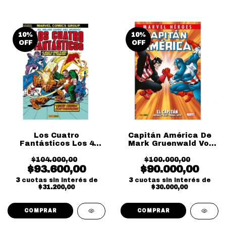
10
%
10
%
OFF
OFF
Los Cuatro
Capitán América De
Fantásticos Los 4
Mark Gruenwald Vol
Terribles
02
Contraatacan
$104.000,00
$100.000,00
$93.600,00
$90.000,00
3
cuotas sin interés de
3
cuotas sin interés de
$31.200,00
$30.000,00