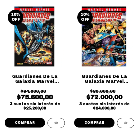
10
%
10
%
OFF
OFF
Guardianes De La
Guardianes De La
Galaxia Marvel
Galaxia Marvel
Heroes Vol 02
Heroes Vol 01
$84.000,00
$80.000,00
$75.600,00
$72.000,00
3
cuotas sin interés de
3
cuotas sin interés de
$25.200,00
$24.000,00