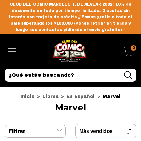
CLUB DEL COMIC MARCELO T. DE ALVEAR 2002‼️ 10% de
descuento en todo por tiempo limitado// 3 cuotas sin
interés con tarjeta de crédito // Envíos gratis a todo el
país superando los $100.000 (Pones retirar en tienda y
luego nos contactas pidiendo el envio gratuito) ‼️
0
Inicio
>
Libros
>
En Español
>
Marvel
Marvel
Filtrar