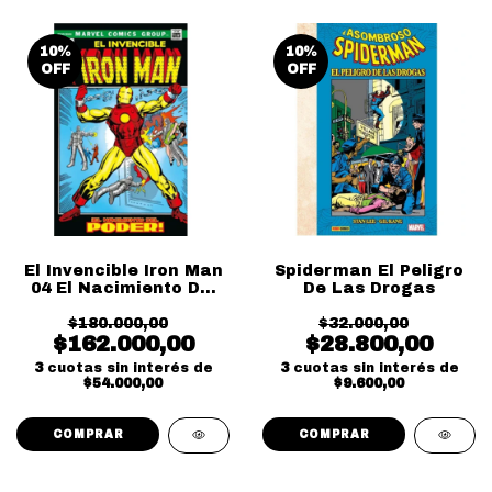
10
%
10
%
OFF
OFF
El Invencible Iron Man
Spiderman El Peligro
04 El Nacimiento Del
De Las Drogas
Poder
$180.000,00
$32.000,00
$162.000,00
$28.800,00
3
cuotas sin interés de
3
cuotas sin interés de
$54.000,00
$9.600,00