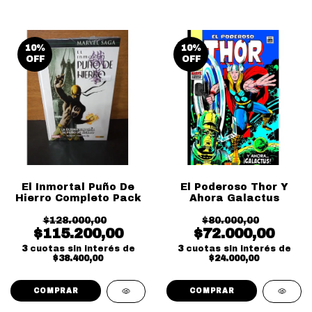
10
%
10
%
OFF
OFF
El Inmortal Puño De
El Poderoso Thor Y
Hierro Completo Pack
Ahora Galactus
$128.000,00
$80.000,00
$115.200,00
$72.000,00
3
cuotas sin interés de
3
cuotas sin interés de
$38.400,00
$24.000,00