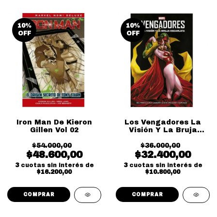
10
%
10
%
OFF
OFF
Iron Man De Kieron
Los Vengadores La
Gillen Vol 02
Visión Y La Bruja
Escarlata
$54.000,00
$36.000,00
$48.600,00
$32.400,00
3
cuotas sin interés de
3
cuotas sin interés de
$16.200,00
$10.800,00