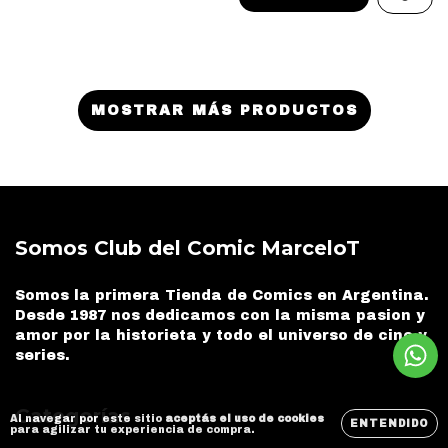
MOSTRAR MÁS PRODUCTOS
Somos Club del Comic MarceloT
Somos la primera Tienda de Comics en Argentina.
Desde 1987 nos dedicamos con la misma pasion y
amor por la historieta y todo el universo de cine y
series.
Categorías
Al navegar por este sitio
aceptás el uso de cookies
ENTENDIDO
para agilizar tu experiencia de compra.