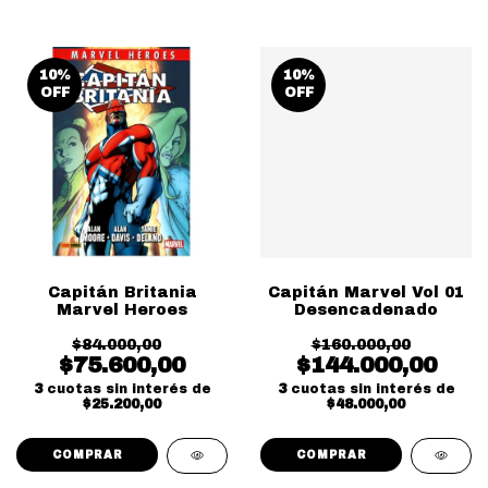
10
%
10
%
OFF
OFF
Capitán Britania
Capitán Marvel Vol 01
Marvel Heroes
Desencadenado
$84.000,00
$160.000,00
$75.600,00
$144.000,00
3
cuotas sin interés de
3
cuotas sin interés de
$25.200,00
$48.000,00