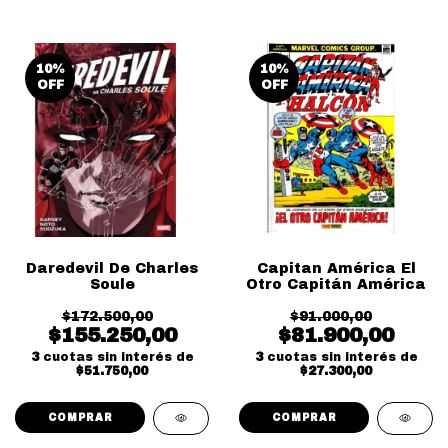
10
%
10
%
OFF
OFF
Daredevil De Charles
Capitan América El
Soule
Otro Capitán América
$172.500,00
$91.000,00
$155.250,00
$81.900,00
3
cuotas sin interés de
3
cuotas sin interés de
$51.750,00
$27.300,00