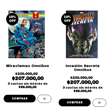
10
%
10
%
OFF
OFF
Miracleman Omnibus
Invasión Secreta
Omnibus
$230.000,00
$207.000,00
$230.000,00
$207.000,00
3
cuotas sin interés de
$69.000,00
3
cuotas sin interés de
$69.000,00