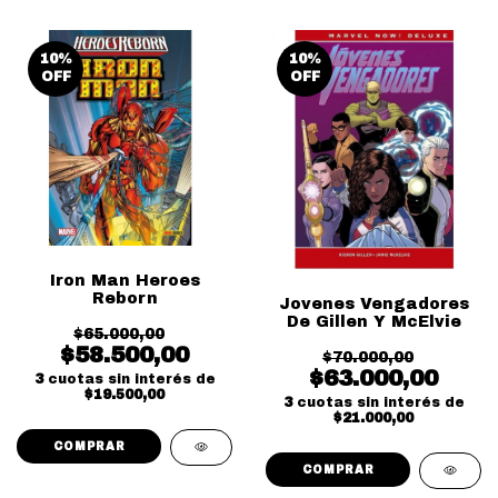
10
%
10
%
OFF
OFF
Iron Man Heroes
Reborn
Jovenes Vengadores
De Gillen Y McElvie
$65.000,00
$58.500,00
$70.000,00
$63.000,00
3
cuotas sin interés de
$19.500,00
3
cuotas sin interés de
$21.000,00