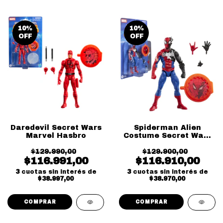
10
%
10
%
OFF
OFF
Daredevil Secret Wars
Spiderman Alien
Marvel Hasbro
Costume Secret Wars
Marvel Hasbro
$129.990,00
$129.900,00
$116.991,00
$116.910,00
3
cuotas sin interés de
3
cuotas sin interés de
$38.997,00
$38.970,00