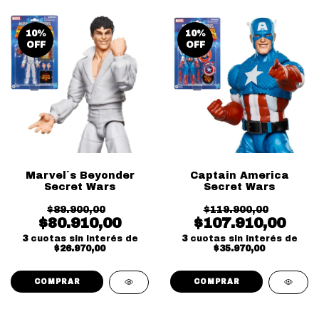
10
%
10
%
OFF
OFF
Marvel´s Beyonder
Captain America
Secret Wars
Secret Wars
$89.900,00
$119.900,00
$80.910,00
$107.910,00
3
cuotas sin interés de
3
cuotas sin interés de
$26.970,00
$35.970,00