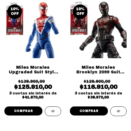
10
%
10
%
OFF
OFF
Miles Morales
Miles Morales
Upgraded Suit Style
Brooklyn 2099 Suit
Spider-Man 2 Gamer
Spider-Man 2 Gamer
$139.900,00
Verse
$129.900,00
Verse
$125.910,00
$116.910,00
3
cuotas sin interés de
3
cuotas sin interés de
$41.970,00
$38.970,00