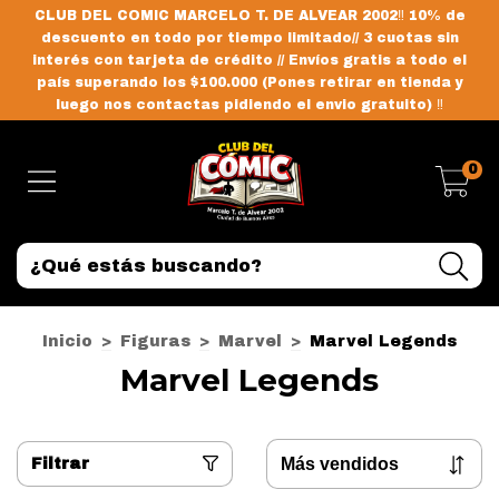
CLUB DEL COMIC MARCELO T. DE ALVEAR 2002‼️ 10% de
descuento en todo por tiempo limitado// 3 cuotas sin
interés con tarjeta de crédito // Envíos gratis a todo el
país superando los $100.000 (Pones retirar en tienda y
luego nos contactas pidiendo el envio gratuito) ‼️
0
Inicio
>
Figuras
>
Marvel
>
Marvel Legends
Marvel Legends
Filtrar