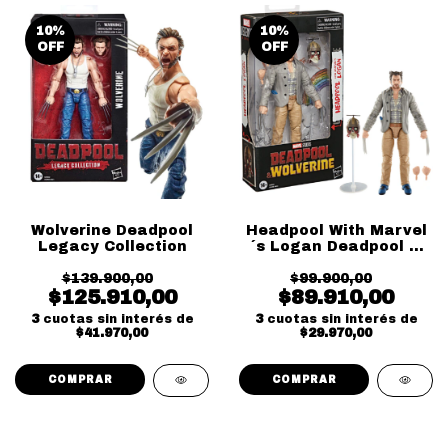
10
%
10
%
OFF
OFF
Wolverine Deadpool
Headpool With Marvel
Legacy Collection
´s Logan Deadpool &
Wolverine
$139.900,00
$99.900,00
$125.910,00
$89.910,00
3
cuotas sin interés de
3
cuotas sin interés de
$41.970,00
$29.970,00