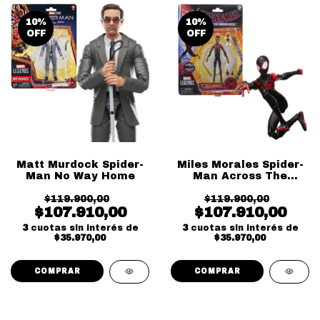
10
%
10
%
OFF
OFF
Matt Murdock Spider-
Miles Morales Spider-
Man No Way Home
Man Across The
Spider-Verse
$119.900,00
$119.900,00
$107.910,00
$107.910,00
3
cuotas sin interés de
3
cuotas sin interés de
$35.970,00
$35.970,00