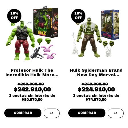
10
%
10
%
OFF
OFF
Profesor Hulk The
Hulk Spiderman Brand
Incredible Hulk Marvel
New Day Marvel
Legends Habro
Legends Hasbro
$269.900,00
$249.900,00
$242.910,00
$224.910,00
3
cuotas sin interés de
3
cuotas sin interés de
$80.970,00
$74.970,00