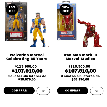
10
%
10
%
OFF
OFF
Wolverine Marvel
Iron Man Mark III
Celebrating 85 Years
Marvel Studios
$119.900,00
$119.900,00
$107.910,00
$107.910,00
3
cuotas sin interés de
3
cuotas sin interés de
$35.970,00
$35.970,00