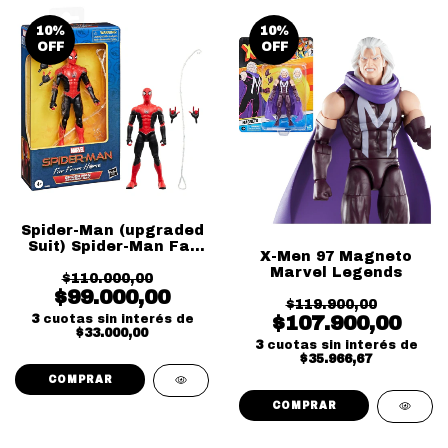
10
%
10
%
OFF
OFF
Spider-Man (upgraded
Suit) Spider-Man Far
X-Men 97 Magneto
From Home
Marvel Legends
$110.000,00
$99.000,00
$119.900,00
$107.900,00
3
cuotas sin interés de
$33.000,00
3
cuotas sin interés de
$35.966,67