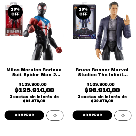
10
%
10
%
OFF
OFF
Miles Morales Boricua
Bruce Banner Marvel
Suit Spider-Man 2
Studios The Infinity
Gamer Verse
Saga
$139.900,00
$109.900,00
$125.910,00
$98.910,00
3
cuotas sin interés de
3
cuotas sin interés de
$41.970,00
$32.970,00