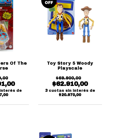
OFF
ers Of The
Toy Story 5 Woody
rse
Playscale
0,00
$69.900,00
91,00
$62.910,00
interés de
3
cuotas sin interés de
7,00
$20.970,00