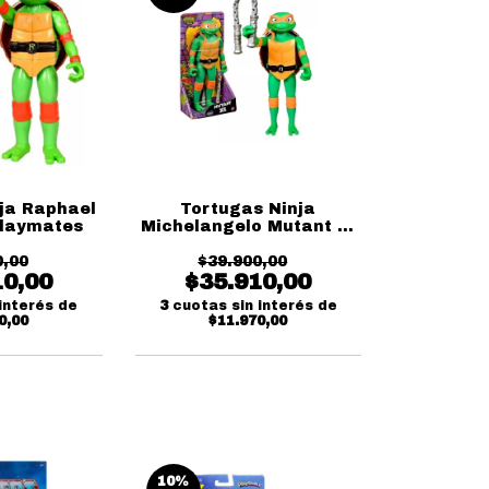
ja Raphael
Tortugas Ninja
Playmates
Michelangelo Mutant Xl
Playmates
0,00
$39.900,00
10,00
$35.910,00
interés de
3
cuotas sin interés de
0,00
$11.970,00
10
%