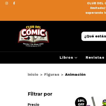
CLUB DEL C
limitado/
superando lo
Libros
Revistas
Inicio
>
Figuras
>
Animación
Filtrar por
10
%
Precio
OFF