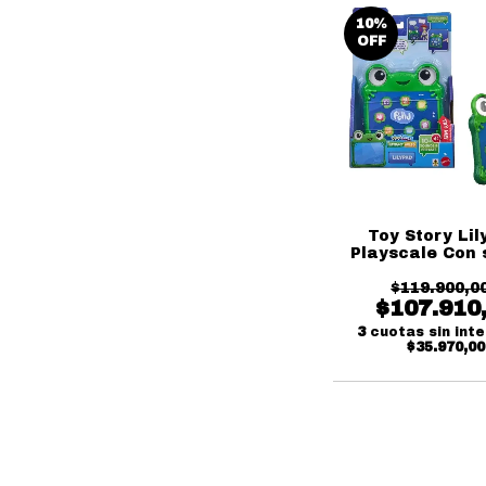
10
%
OFF
Toy Story Li
Playscale Con 
en inglé
$119.900,0
$107.910
3
cuotas sin int
$35.970,00