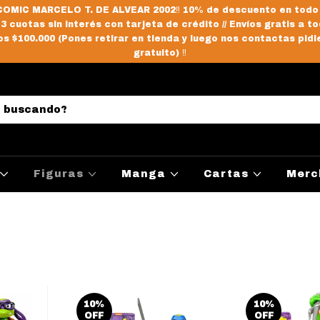
OMIC MARCELO T. DE ALVEAR 2002‼️ 10% de descuento en todo
/ 3 cuotas sin interés con tarjeta de crédito // Envíos gratis a to
s $100.000 (Pones retirar en tienda y luego nos contactas pidi
gratuito) ‼️
Figuras
Manga
Cartas
Merc
10
%
10
%
OFF
OFF