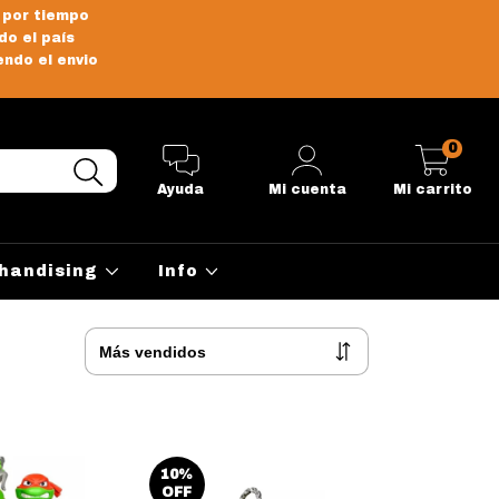
 por tiempo
do el país
endo el envio
0
Ayuda
Mi cuenta
Mi carrito
handising
Info
10
%
OFF