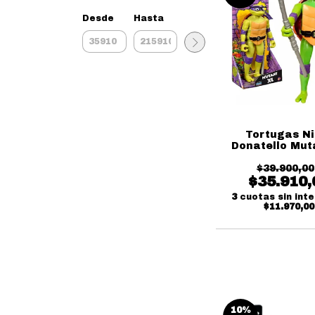
Desde
Hasta
Tortugas Ni
Donatello Mut
Playmate
$39.900,00
$35.910,
3
cuotas sin int
$11.970,00
10
%