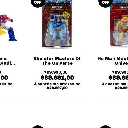
OFF
OFF
ime
Skeletor Masters Of
He Man Mast
Studio
The Universe
Unive
bro
0
$99.990,00
$99.99
,00
$89.991,00
$89.9
erés de
3
cuotas sin interés de
3
cuotas sin 
$29.997,00
$29.99