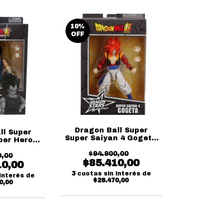
10
%
OFF
Dragon Ball Super
ll Super
Super Saiyan 4 Gogeta
per Hero
Dragon Stars Series
gon Stars
$94.900,00
Bandai
Bandai
0,00
$85.410,00
10,00
3
cuotas sin interés de
interés de
$28.470,00
0,00