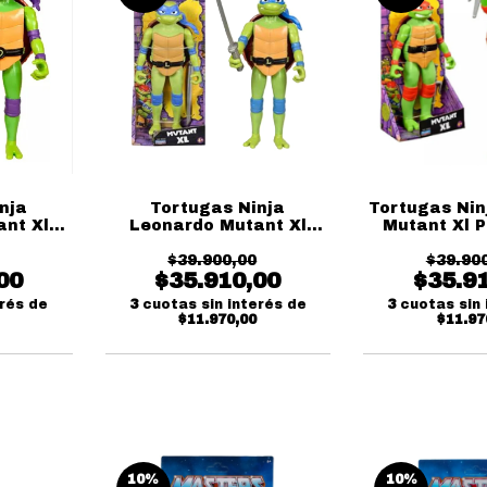
nja
Tortugas Ninja
Tortugas Nin
ant Xl
Leonardo Mutant Xl
Mutant Xl 
s
Playmates
$39.900,00
$39.90
00
$35.910,00
$35.9
erés de
3
cuotas sin interés de
3
cuotas sin 
$11.970,00
$11.97
10
%
10
%