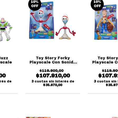
10
%
10
%
OFF
OFF
Buzz
Toy Story Forky
Toy Stor
yscale
Playscale Con Sonido
Playscale C
En Inglés
En In
$119.900,00
$119.90
00
$107.910,00
$107.9
erés de
3
cuotas sin interés de
3
cuotas sin 
$35.970,00
$35.97