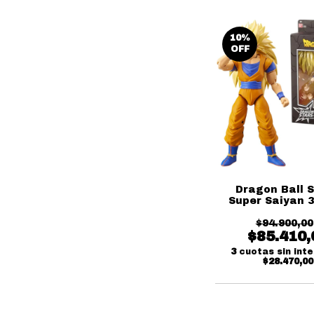
10
%
OFF
Dragon Ball 
Super Saiyan 
Dragon Stars 
$94.900,00
Bandai
$85.410,
3
cuotas sin int
$28.470,00