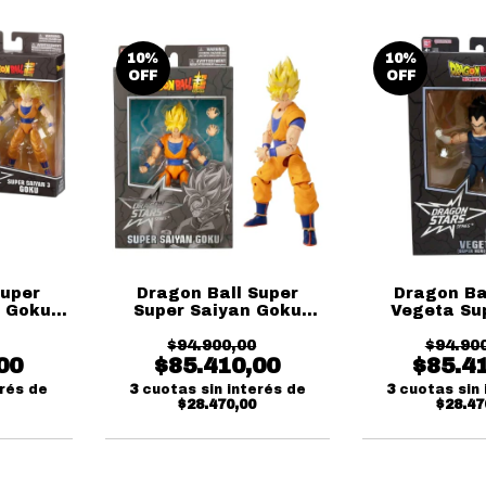
10
%
10
%
OFF
OFF
Super
Dragon Ball Super
Dragon Ba
3 Goku
Super Saiyan Goku
Vegeta Su
Series
Dragon Stars Series
Version Dra
$94.900,00
Bandai
Series 
$94.90
00
$85.410,00
$85.4
erés de
3
cuotas sin interés de
3
cuotas sin 
$28.470,00
$28.47