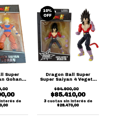
10
%
OFF
ll Super
Dragon Ball Super
an Gohan
Super Saiyan 4 Vegeta
rs Series
Dragon Stars Series
0,00
ai
$94.900,00
Bandai
00,00
$85.410,00
interés de
3
cuotas sin interés de
0,00
$28.470,00