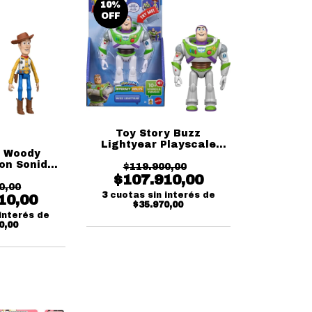
10
%
OFF
Toy Story Buzz
Lightyear Playscale
y Woody
Con sonido en
on Sonido
$119.900,00
portugués
glés
$107.910,00
0,00
3
cuotas sin interés de
10,00
$35.970,00
interés de
0,00