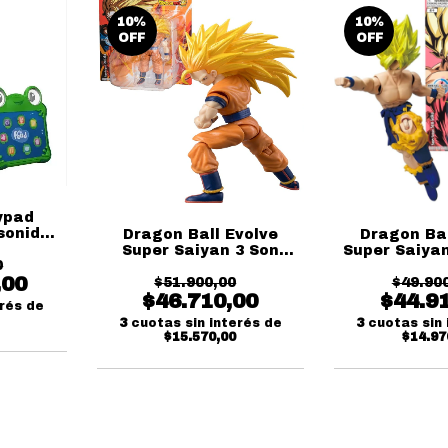
10
%
10
%
OFF
OFF
lypad
sonido
Dragon Ball Evolve
Dragon Bal
s
Super Saiyan 3 Son
Super Saiya
0
Goku Bandai
Band
,00
$51.900,00
$49.90
$46.710,00
$44.9
erés de
3
cuotas sin interés de
3
cuotas sin 
$15.570,00
$14.97