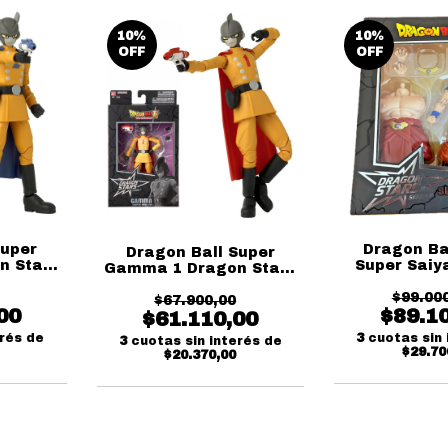
10
%
10
%
OFF
OFF
Super
Dragon Ba
Dragon Ball Super
n Stars
Super Saiy
Gamma 1 Dragon Stars
dai
Dragon Sta
Series Bandai
$99.00
Band
$67.900,00
00
$89.1
$61.110,00
erés de
3
cuotas sin 
3
cuotas sin interés de
$29.70
$20.370,00