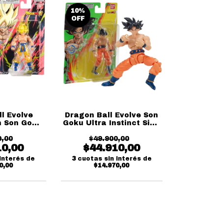
10
%
OFF
l Evolve
Dragon Ball Evolve Son
n Son Goku
Goku Ultra Instinct Sign
ai
Bandai
0,00
$49.900,00
10,00
$44.910,00
interés de
3
cuotas sin interés de
0,00
$14.970,00