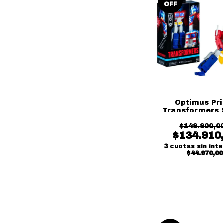
OFF
Optimus Pr
Transformers 
Series Has
$149.900,0
$134.910
3
cuotas sin int
$44.970,00