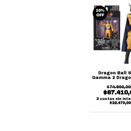
10
%
OFF
Dragon Ball 
Gamma 2 Drago
Series Ban
$74.900,00
$67.410,
3
cuotas sin int
$22.470,00