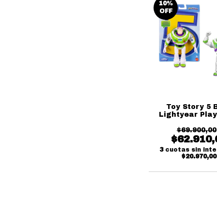
10
%
OFF
Toy Story 5 
Lightyear Pla
$69.900,00
$62.910,
3
cuotas sin int
$20.970,00