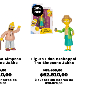
10
%
OFF
pa Simpson
Figura Edna Krabappel
ns Jakks
The Simpsons Jakks
0,00
$69.900,00
10,00
$62.910,00
interés de
3
cuotas sin interés de
0,00
$20.970,00