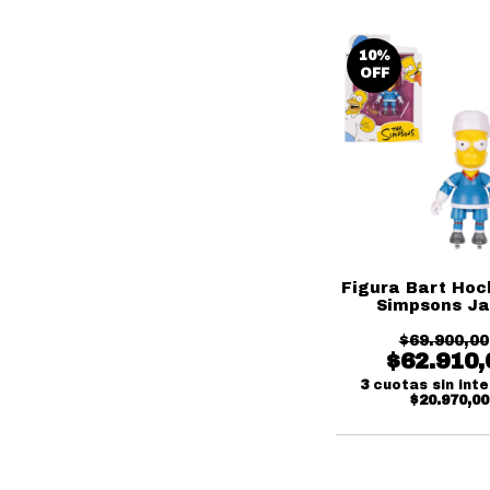
10
%
OFF
Figura Bart Hoc
Simpsons J
$69.900,00
$62.910,
3
cuotas sin int
$20.970,00