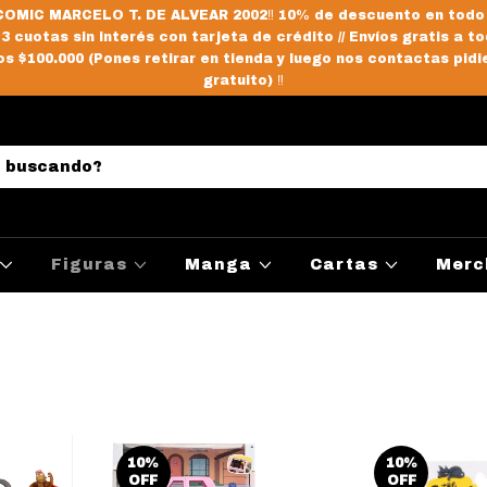
OMIC MARCELO T. DE ALVEAR 2002‼️ 10% de descuento en todo
/ 3 cuotas sin interés con tarjeta de crédito // Envíos gratis a to
s $100.000 (Pones retirar en tienda y luego nos contactas pidi
gratuito) ‼️
Figuras
Manga
Cartas
Merc
10
%
10
%
OFF
OFF