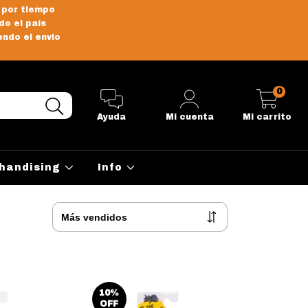
 por tiempo
do el país
endo el envio
0
Ayuda
Mi cuenta
Mi carrito
handising
Info
10
%
OFF