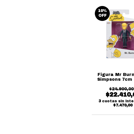
10
%
OFF
Figura Mr Bur
Simpsons 7cm
$24.900,00
$22.410,
3
cuotas sin int
$7.470,00