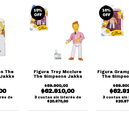
10
%
10
%
OFF
OFF
ns The
Figura Troy Mcclure
Figura Gram
 Jakks
The Simpsons Jakks
The Simpso
$69.900,00
$69.90
00
$62.910,00
$62.9
erés de
3
cuotas sin interés de
3
cuotas sin 
$20.970,00
$20.97