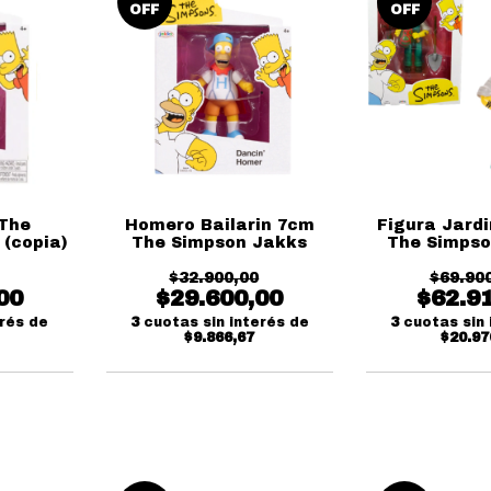
OFF
OFF
The
Homero Bailarin 7cm
Figura Jardi
 (copia)
The Simpson Jakks
The Simpso
$32.900,00
$69.90
00
$29.600,00
$62.9
erés de
3
cuotas sin interés de
3
cuotas sin 
$9.866,67
$20.97