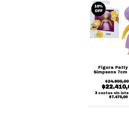
10
%
OFF
Figura Patty
Simpsons 7cm
$24.900,00
$22.410,
3
cuotas sin int
$7.470,00