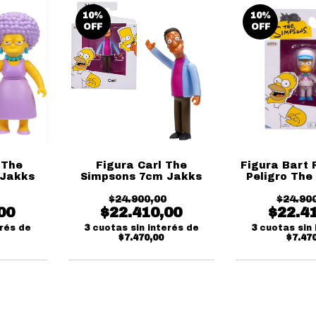
10
%
10
%
OFF
OFF
 The
Figura Carl The
Figura Bart 
 Jakks
Simpsons 7cm Jakks
Peligro The
7cm J
$24.900,00
$24.90
00
$22.410,00
$22.4
erés de
3
cuotas sin interés de
3
cuotas sin 
$7.470,00
$7.47