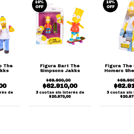
10
%
10
%
OFF
OFF
o The
Figura Bart The
Figura The
akks
Simpsons Jakks
Homero Shel
Jak
$69.900,00
$69.90
00
$62.910,00
$62.9
erés de
3
cuotas sin interés de
3
cuotas sin 
$20.970,00
$20.97