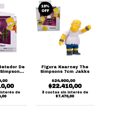
10
%
OFF
Retador De
Figura Kearney The
 Simpsons
Simpsons 7cm Jakks
akks
0,00
$24.900,00
10,00
$22.410,00
interés de
3
cuotas sin interés de
0,00
$7.470,00