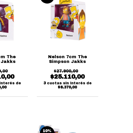
cm The
Nelson 7cm The
 Jakks
Simpson Jakks
0,00
$27.900,00
10,00
$25.110,00
interés de
3
cuotas sin interés de
0,00
$8.370,00
10
%