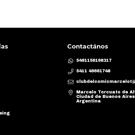
ías
Contactános
5491156198317
5411 49661748
clubdelcomicmarcelot
Marcelo Torcuato de Al
Ciudad de Buenos Aires
Argentina
sing