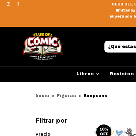
CLUB DEL C
limitado/
superando lo
Libros
Revistas
Inicio
>
Figuras
>
Simpsons
Filtrar por
10
%
Precio
OFF