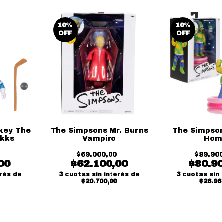
10
%
10
%
OFF
OFF
key The
The Simpsons Mr. Burns
The Simpson
akks
Vampiro
Hom
$69.000,00
$89.90
00
$62.100,00
$80.9
erés de
3
cuotas sin interés de
3
cuotas sin 
$20.700,00
$26.96