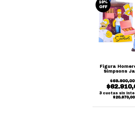
10
%
OFF
Figura Homer
Simpsons J
$69.900,00
$62.910,
3
cuotas sin int
$20.970,00