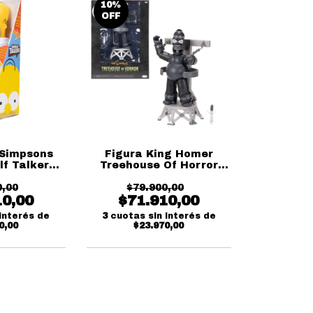
10
%
OFF
 Simpsons
Figura King Homer
f Talkers
Treehouse Of Horror
ks
The Simpsons Jakks
0,00
$79.900,00
10,00
$71.910,00
interés de
3
cuotas sin interés de
0,00
$23.970,00