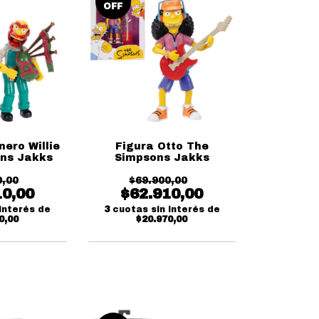
OFF
nero Willie
Figura Otto The
ns Jakks
Simpsons Jakks
0,00
$69.900,00
10,00
$62.910,00
interés de
3
cuotas sin interés de
0,00
$20.970,00