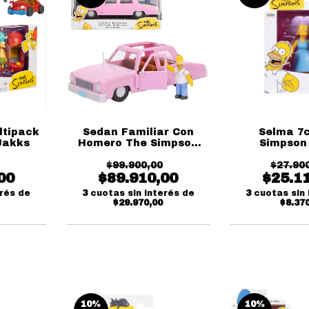
ltipack
Sedan Familiar Con
Selma 7
Jakks
Homero The Simpson
Simpson
Jakks
$99.900,00
$27.90
00
$89.910,00
$25.1
erés de
3
cuotas sin interés de
3
cuotas sin 
$29.970,00
$8.37
10
%
10
%