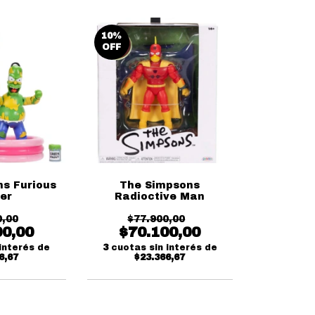
10
%
OFF
s Furious
The Simpsons
er
Radioctive Man
0,00
$77.900,00
00,00
$70.100,00
interés de
3
cuotas sin interés de
6,67
$23.366,67