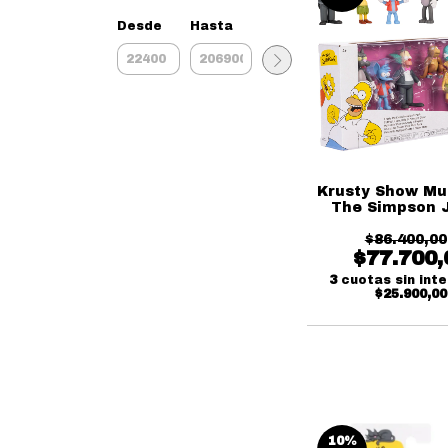
Desde
Hasta
Krusty Show Mu
The Simpson 
$86.400,00
$77.700,
3
cuotas sin int
$25.900,00
10
%