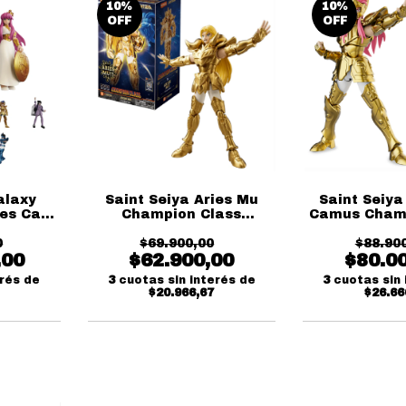
10
%
10
%
OFF
OFF
alaxy
Saint Seiya Aries Mu
Saint Seiya
ees Caja
Champion Class
Camus Champ
 9
Blokees
Blok
0
$69.900,00
$88.90
,00
$62.900,00
$80.0
erés de
3
cuotas sin interés de
3
cuotas sin 
$20.966,67
$26.66