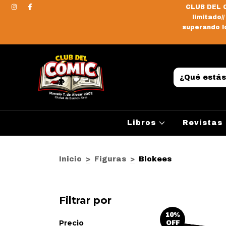
CLUB DEL C
limitado/
superando lo
Libros
Revistas
Inicio
>
Figuras
>
Blokees
Filtrar por
10
%
Precio
OFF