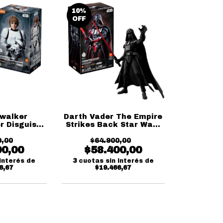
10
%
OFF
walker
Darth Vader The Empire
r Disguise
Strikes Back Star Wars
tar Wars
Champion Class
 Class
0,00
$64.900,00
Blokees
00,00
$58.400,00
ees
interés de
3
cuotas sin interés de
6,67
$19.466,67