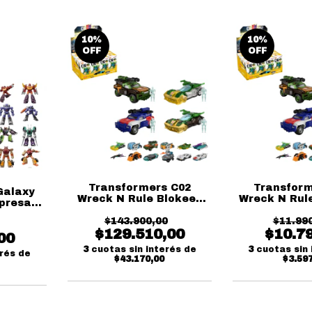
10
%
10
%
OFF
OFF
Transformers C02
Transform
Galaxy
Wreck N Rule Blokees
Wreck N Rul
rpresa
Caja Cerrada
Blok
$143.900,00
$11.99
$129.510,00
$10.7
00
3
cuotas sin interés de
3
cuotas sin 
erés de
$43.170,00
$3.59