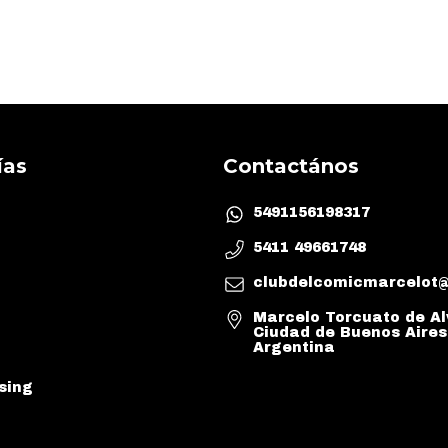
ías
Contactános
5491156198317
5411 49661748
clubdelcomicmarcelot
Marcelo Torcuato de Al
Ciudad de Buenos Aires
Argentina
sing