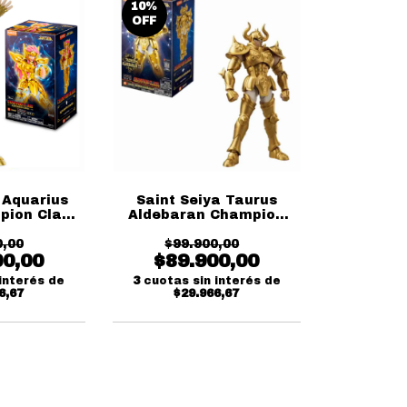
10
%
OFF
 Aquarius
Saint Seiya Taurus
ion Class
Aldebaran Champion
ees
Class Blokees
0,00
$99.900,00
00,00
$89.900,00
interés de
3
cuotas sin interés de
6,67
$29.966,67