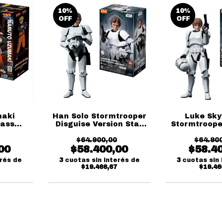
10
%
10
%
OFF
OFF
maki
Han Solo Stormtrooper
Luke Sky
lass
Disguise Version Star
Stormtroope
Wars Champion Class
Version S
$64.900,00
Blokees
Champion
$64.90
00
$58.400,00
$58.4
Blok
erés de
3
cuotas sin interés de
3
cuotas sin 
$19.466,67
$19.46