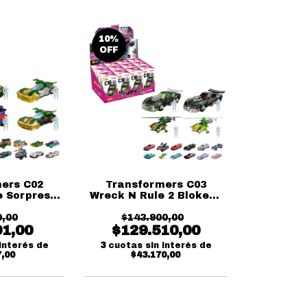
10
%
OFF
ers C02
Transformers C03
e Sorpresa
Wreck N Rule 2 Blokees
ees
Caja Cerrada
0,00
$143.900,00
91,00
$129.510,00
interés de
3
cuotas sin interés de
7,00
$43.170,00