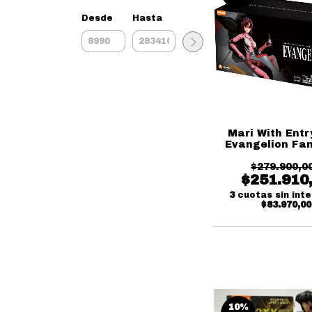
Desde
Hasta
Mari With Entr
Evangelion Fan
Series Blok
$279.900,0
$251.910
3
cuotas sin int
$83.970,00
10
%