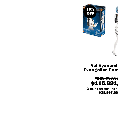
10
%
OFF
Rei Ayanami
Evangelion Fan
Series Blok
$129.990,0
$116.991
3
cuotas sin int
$38.997,00