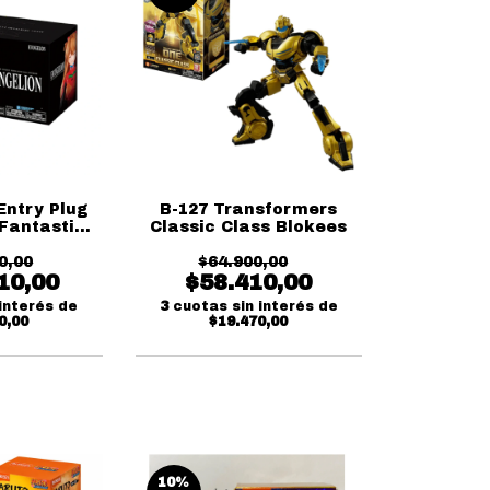
Entry Plug
B-127 Transformers
Fantastic
Classic Class Blokees
lokees
0,00
$64.900,00
10,00
$58.410,00
interés de
3
cuotas sin interés de
0,00
$19.470,00
10
%