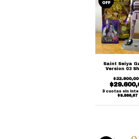
OFF
Saint Seiya G
Version 03 S
Casual Outfit 
$32.900,00
$29.600,
3
cuotas sin int
$9.866,67