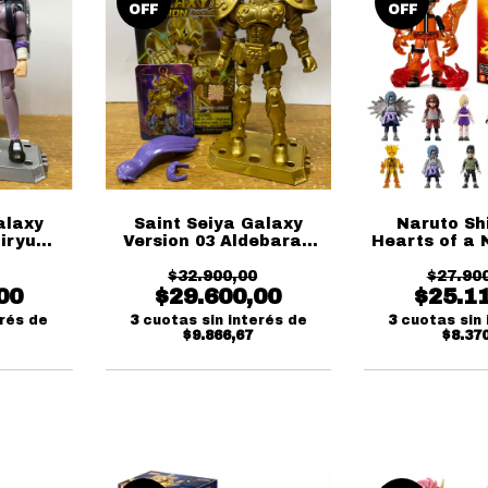
OFF
OFF
alaxy
Saint Seiya Galaxy
Naruto Sh
hiryu
Version 03 Aldebaran
Hearts of a 
Blokees
Blokees
Sorpresa 
$32.900,00
$27.90
00
$29.600,00
$25.1
erés de
3
cuotas sin interés de
3
cuotas sin 
$9.866,67
$8.37