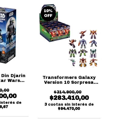
10
%
OFF
Din Djarin
Transformers Galaxy
tar Wars
Version 10 Sorpresa
lass 05
Blokees
0,00
ees
$314.900,00
00,00
$283.410,00
interés de
3
cuotas sin interés de
6,67
$94.470,00