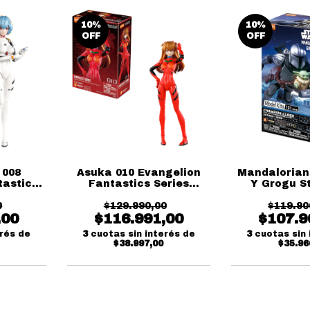
10
%
10
%
OFF
OFF
 008
Asuka 010 Evangelion
Mandalorian 
tastics
Fantastics Series
Y Grogu S
ees
Blokees
Classic C
0
$129.990,00
$119.90
Blok
,00
$116.991,00
$107.9
erés de
3
cuotas sin interés de
3
cuotas sin 
$38.997,00
$35.96