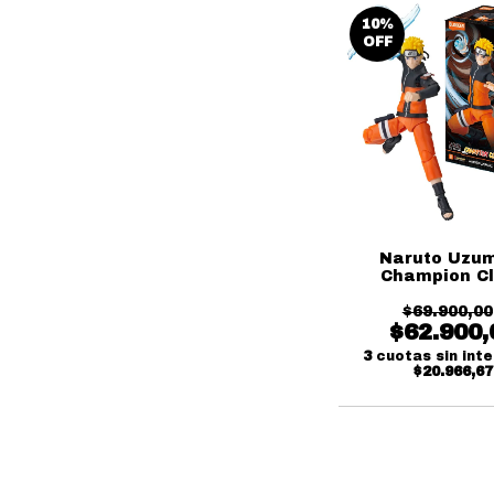
10
%
OFF
Naruto Uzu
Champion C
Blokees
$69.900,00
$62.900,
3
cuotas sin int
$20.966,67