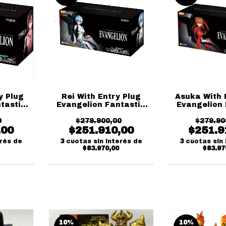
y Plug
Rei With Entry Plug
Asuka With 
tastic
Evangelion Fantastic
Evangelion 
ees
Series Blokees
Series B
0
$279.900,00
$279.90
,00
$251.910,00
$251.9
erés de
3
cuotas sin interés de
3
cuotas sin 
$83.970,00
$83.97
10
%
10
%