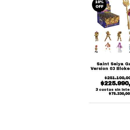
10
%
OFF
Saint Seiya G
Version 03 Blok
Cerrada De
$251.100,0
$225.990
3
cuotas sin int
$75.330,00