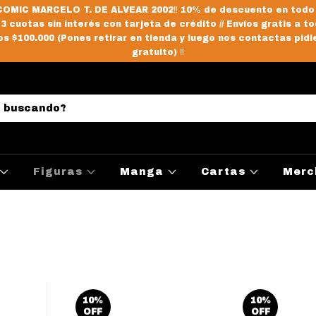
OMIC MARCELO T. DE ALVEAR 2002‼️ 10% de descuento en todo
/ 3 cuotas sin interés con tarjeta de crédito // Envíos gratis a to
s $100.000 (Pones retirar en tienda y luego nos contactas pidi
gratuito) ‼️
Figuras
Manga
Cartas
Merc
10
%
10
%
OFF
OFF