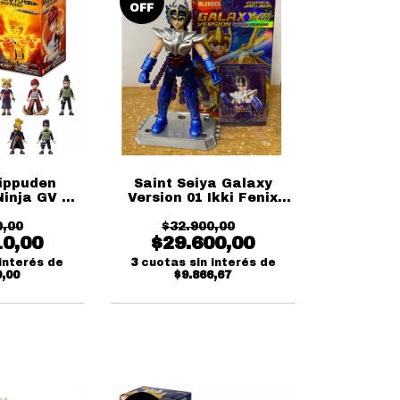
OFF
ippuden
Saint Seiya Galaxy
Ninja GV 03
Version 01 Ikki Fenix
Blokees
Blokees
0,00
$32.900,00
10,00
$29.600,00
interés de
3
cuotas sin interés de
0,00
$9.866,67