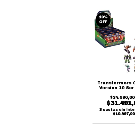
10
%
OFF
Transformers 
Version 10 So
Blokees
$34.990,00
$31.491,
3
cuotas sin int
$10.497,00