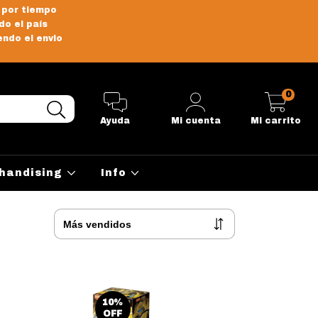
 por tiempo
do el país
endo el envio
0
Ayuda
Mi cuenta
Mi carrito
handising
Info
10
%
OFF