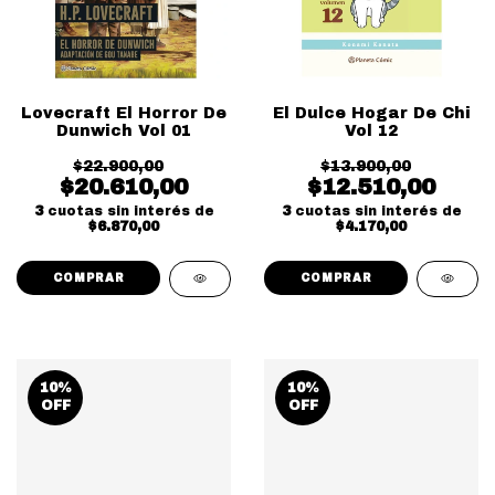
Lovecraft El Horror De
El Dulce Hogar De Chi
Dunwich Vol 01
Vol 12
$22.900,00
$13.900,00
$20.610,00
$12.510,00
3
cuotas sin interés de
3
cuotas sin interés de
$6.870,00
$4.170,00
10
%
10
%
OFF
OFF