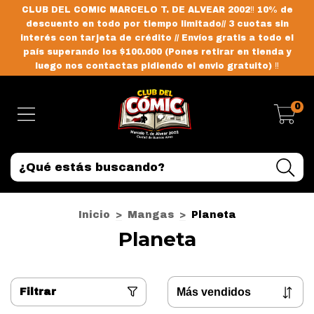
CLUB DEL COMIC MARCELO T. DE ALVEAR 2002‼️ 10% de
descuento en todo por tiempo limitado// 3 cuotas sin
interés con tarjeta de crédito // Envíos gratis a todo el
país superando los $100.000 (Pones retirar en tienda y
luego nos contactas pidiendo el envio gratuito) ‼️
0
Inicio
>
Mangas
>
Planeta
Planeta
Filtrar