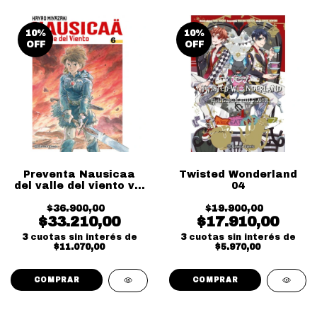
10
%
10
%
OFF
OFF
Preventa Nausicaa
Twisted Wonderland
del valle del viento vol
04
06
$36.900,00
$19.900,00
$33.210,00
$17.910,00
3
cuotas sin interés de
3
cuotas sin interés de
$11.070,00
$5.970,00