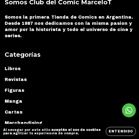
Somos Club del Comic MarceloT
Somos la primera Tienda de Comics en Argentina.
Desde 1987 nos dedicamos con la misma pasion y
amor por la historieta y todo el universo de cine y
series.
Categorías
Libros
Revistas
Figuras
Manga
Cartas
Merchandising
Al navegar por este sitio
aceptás el uso de cookies
ENTENDIDO
para agilizar tu experiencia de compra.
Info