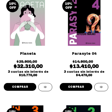
10
%
10
%
OFF
OFF
Planeta
Parasyte 04
$35.900,00
$14.900,00
$32.310,00
$13.410,00
3
cuotas sin interés de
3
cuotas sin interés de
$10.770,00
$4.470,00
10
%
10
%