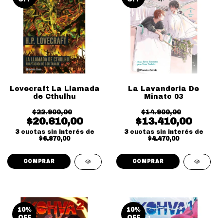
Lovecraft La Llamada
La Lavanderia De
de Cthulhu
Minato 03
$22.900,00
$14.900,00
$20.610,00
$13.410,00
3
cuotas sin interés de
3
cuotas sin interés de
$6.870,00
$4.470,00
10
%
10
%
OFF
OFF