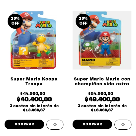
10
%
10
%
OFF
OFF
Super Mario Koopa
Super Mario Mario con
Troopa
champiñon vida extra
$44.900,00
$54.900,00
$40.400,00
$49.400,00
3
cuotas sin interés de
3
cuotas sin interés de
$13.466,67
$16.466,67