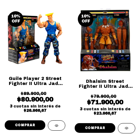
10
%
10
%
OFF
OFF
Guile Player 2 Street
Dhalsim Street
Fighter II Ultra Jada
Fighter II Ultra Jada
Toys
Toys
$89.900,00
$79.900,00
$80.900,00
$71.900,00
3
cuotas sin interés de
3
cuotas sin interés de
$26.966,67
$23.966,67