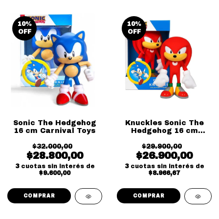
10
%
10
%
OFF
OFF
Sonic The Hedgehog
Knuckles Sonic The
16 cm Carnival Toys
Hedgehog 16 cm
Carnival Toys
$32.000,00
$29.900,00
$28.800,00
$26.900,00
3
cuotas sin interés de
3
cuotas sin interés de
$9.600,00
$8.966,67