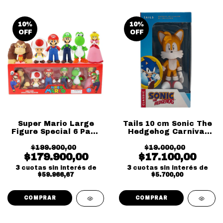
10
%
10
%
OFF
OFF
Super Mario Large
Tails 10 cm Sonic The
Figure Special 6 Pack
Hedgehog Carnival
Collection
Toys
$199.900,00
$19.000,00
$179.900,00
$17.100,00
3
cuotas sin interés de
3
cuotas sin interés de
$59.966,67
$5.700,00