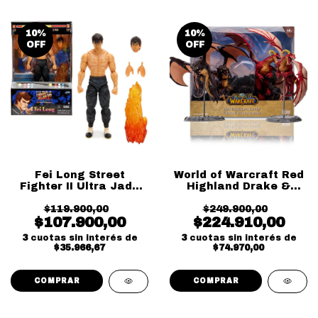
10
%
10
%
OFF
OFF
Fei Long Street
World of Warcraft Red
Fighter II Ultra Jada
Highland Drake &
Toys
Black Proto Drake
$119.900,00
$249.900,00
McFarlane
$107.900,00
$224.910,00
3
cuotas sin interés de
3
cuotas sin interés de
$35.966,67
$74.970,00