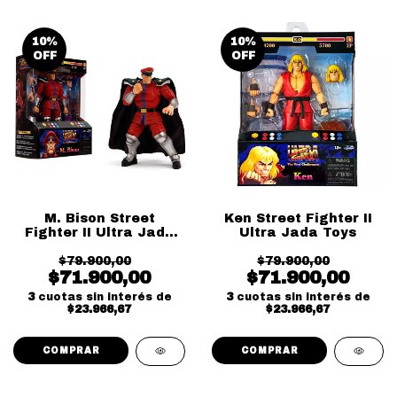
10
%
10
%
OFF
OFF
M. Bison Street
Ken Street Fighter II
Fighter II Ultra Jada
Ultra Jada Toys
Toys
$79.900,00
$79.900,00
$71.900,00
$71.900,00
3
cuotas sin interés de
3
cuotas sin interés de
$23.966,67
$23.966,67