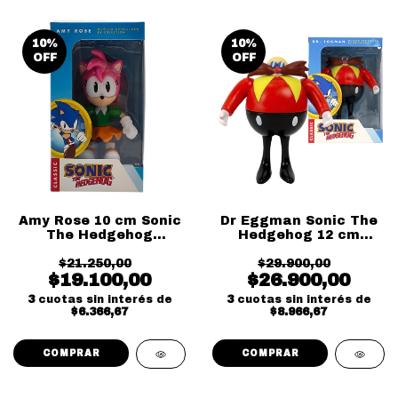
10
%
10
%
OFF
OFF
Amy Rose 10 cm Sonic
Dr Eggman Sonic The
The Hedgehog
Hedgehog 12 cm
Carnival Toys
Carnival Toys
$21.250,00
$29.900,00
$19.100,00
$26.900,00
3
cuotas sin interés de
3
cuotas sin interés de
$6.366,67
$8.966,67