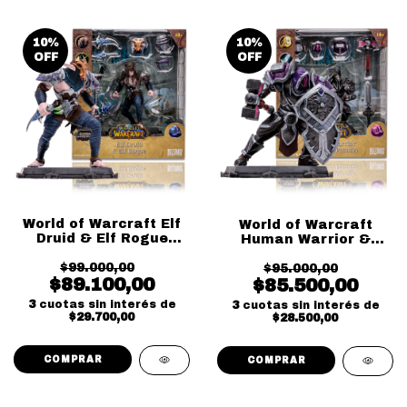
10
%
10
%
OFF
OFF
World of Warcraft Elf
World of Warcraft
Druid & Elf Rogue
Human Warrior &
Rare McFarlane
Human Paladin Epic
$99.000,00
$95.000,00
McFarlane
$89.100,00
$85.500,00
3
cuotas sin interés de
3
cuotas sin interés de
$29.700,00
$28.500,00