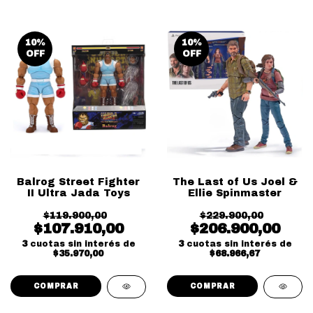
10
%
10
%
OFF
OFF
Balrog Street Fighter
The Last of Us Joel &
II Ultra Jada Toys
Ellie Spinmaster
$119.900,00
$229.900,00
$107.910,00
$206.900,00
3
cuotas sin interés de
3
cuotas sin interés de
$35.970,00
$68.966,67