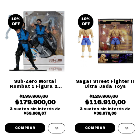
10
%
10
%
OFF
OFF
Sub-Zero Mortal
Sagat Street Fighter II
Kombat 1 Figura 25
Ultra Jada Toys
cm McFarlane Toys
$199.900,00
$129.900,00
$179.900,00
$116.910,00
3
cuotas sin interés de
3
cuotas sin interés de
$59.966,67
$38.970,00