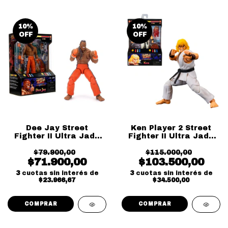
10
%
10
%
OFF
OFF
Dee Jay Street
Ken Player 2 Street
Fighter II Ultra Jada
Fighter II Ultra Jada
Toys
Toys
$79.900,00
$115.000,00
$71.900,00
$103.500,00
3
cuotas sin interés de
3
cuotas sin interés de
$23.966,67
$34.500,00