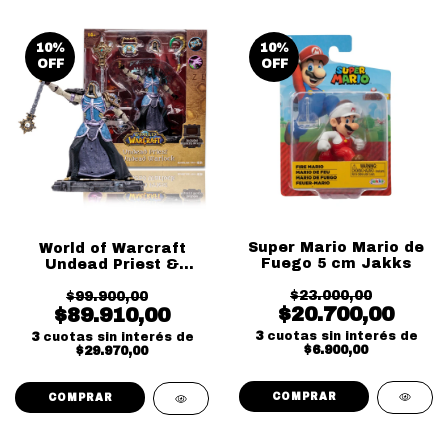
10
%
10
%
OFF
OFF
Super Mario Mario de
World of Warcraft
Fuego 5 cm Jakks
Undead Priest &
Undead Warlock Epic
$23.000,00
$99.900,00
McFarlane
$20.700,00
$89.910,00
3
cuotas sin interés de
3
cuotas sin interés de
$6.900,00
$29.970,00