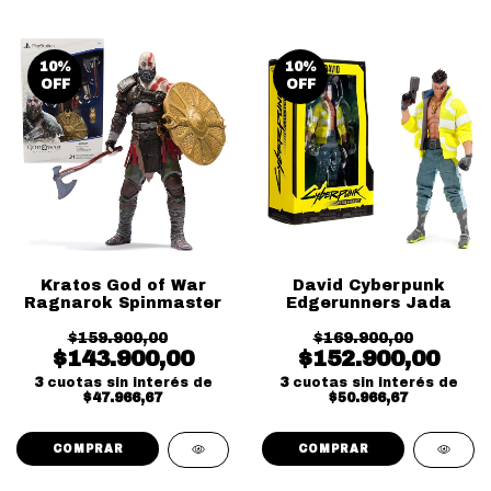
10
%
10
%
OFF
OFF
Kratos God of War
David Cyberpunk
Ragnarok Spinmaster
Edgerunners Jada
$159.900,00
$169.900,00
$143.900,00
$152.900,00
3
cuotas sin interés de
3
cuotas sin interés de
$47.966,67
$50.966,67