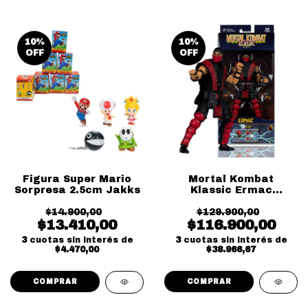
10
%
10
%
OFF
OFF
Figura Super Mario
Mortal Kombat
Sorpresa 2.5cm Jakks
Klassic Ermac
McFarlane
$14.900,00
$129.900,00
$13.410,00
$116.900,00
3
cuotas sin interés de
3
cuotas sin interés de
$4.470,00
$38.966,67