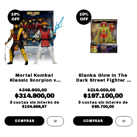
10
%
10
%
OFF
OFF
Mortal Kombat
Blanka Glow In The
Klassic Scorpion vs
Dark Street Fighter II
Raiden
Ultra Jada Toys
$349.900,00
$219.000,00
$314.900,00
$197.100,00
3
cuotas sin interés de
3
cuotas sin interés de
$104.966,67
$65.700,00