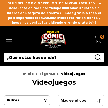
CLUB DEL COMIC MARCELO T. DE ALVEAR 2002‼️ 10% de
descuento en todo por tiempo limitado// 3 cuotas sin
interés con tarjeta de crédito // Envíos gratis a todo el
país superando los $100.000 (Pones retirar en tienda y
luego nos contactas pidiendo el envio gratuito) ‼️
0
Inicio
>
Figuras
>
Videojuegos
Videojuegos
Filtrar